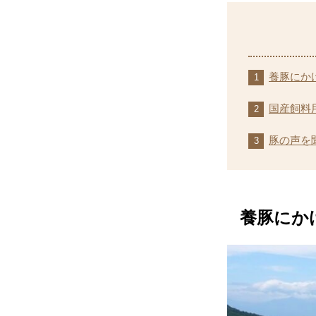
養豚にか
国産飼料
豚の声を
養豚にか