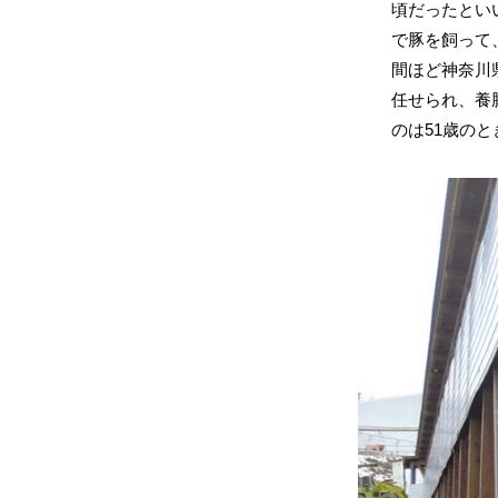
頃だったとい
で豚を飼って
間ほど神奈川
任せられ、養
のは51歳の