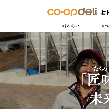
おいしい
べ
おいしいは、うれしい。
｢これを出せば間違いない｣といった
小さい子どもから大人まで、私たちの
「こんな商品あったらいいな」、「こ
子どものこと、子育てのこと。一番わ
おいしいにまつわる開発ストーリーや
や、時短・簡単はもちろん、組合員さ
は、食べたものでできています。家族
作りたい」。
いつも子どもと一緒にいる人。
ードなど食卓を彩る商品たちができる
こなす様々な商品をご紹介します。
を気づかう気持ちを応援する商品をご
組合員さん、生産者、商品開発担当者
お母さん・お父さんの声を聞いて生ま
話しします。
す。
れの想いがつながった商品があります
をご紹介します。
そして、組合員さんと生産者が、お互
あう交流もしています。