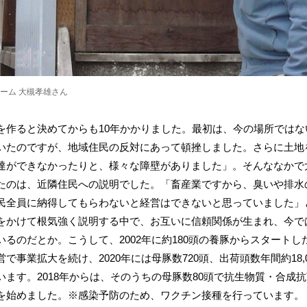
ーム 大槻孝雄さん
を作ると決めてからも10年かかりました。最初は、今の場所ではな
いたのですが、地域住民の反対にあって頓挫しました。さらに土地
達ができなかったりと、様々な障壁がありました」。そんななかで
たのは、近隣住民への説明でした。「畜産業ですから、臭いや排水
民全員に納得してもらわないと経営はできないと思っていました」
をかけて根気強く説明する中で、お互いに信頼関係が生まれ、今で
いるのだとか。こうして、2002年に約180頭の養豚からスタートし
で事業拡大を続け、2020年には母豚数720頭、出荷頭数年間約18,
います。2018年からは、そのうちの母豚数80頭で抗生物質・合成
を始めました。※感染予防のため、ワクチン接種を行っています。