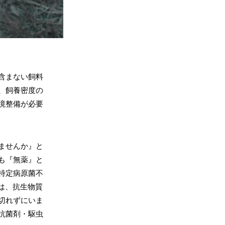
含まない飼料
、飼養密度の
境整備が必要
ませんか』と
も『無薬』と
特定病原菌不
は、抗生物質
切れずにいま
抗菌剤・駆虫