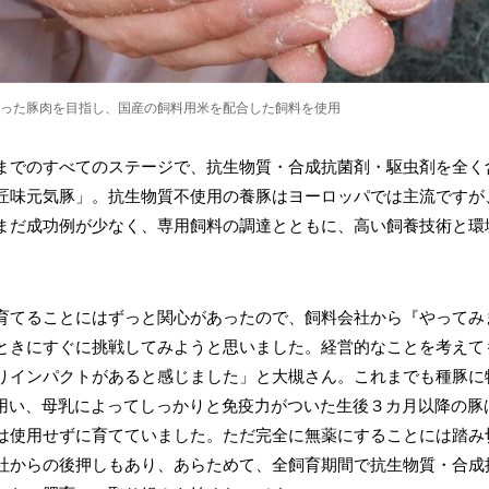
った豚肉を目指し、国産の飼料用米を配合した飼料を使用
までのすべてのステージで、抗生物質・合成抗菌剤・駆虫剤を全く
匠味元気豚」。抗生物質不使用の養豚はヨーロッパでは主流ですが
まだ成功例が少なく、専用飼料の調達とともに、高い飼養技術と環
育てることにはずっと関心があったので、飼料会社から『やってみ
ときにすぐに挑戦してみようと思いました。経営的なことを考えて
りインパクトがあると感じました」と大槻さん。これまでも種豚に
を用い、母乳によってしっかりと免疫力がついた生後３カ月以降の豚
は使用せずに育てていました。ただ完全に無薬にすることには踏み
社からの後押しもあり、あらためて、全飼育期間で抗生物質・合成