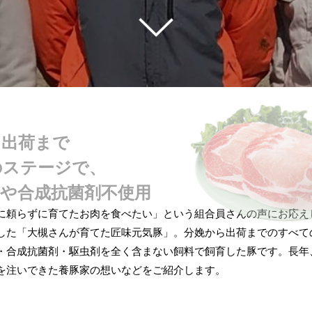
ら出荷まで
のステージで、
質や
合成抗菌剤不使用
に頼らずに育てたお肉を食べたい」という組合員さんの声にお応え
した「大槻さんが育てた匠味元気豚」。分娩から出荷までのすべて
・合成抗菌剤・駆虫剤を全く含まない飼料で飼育した豚です。長年
を注いできた養豚家の想いなどをご紹介します。