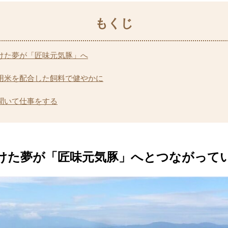
けた夢が「匠味元気豚」へ
用米を配合した飼料で健やかに
聞いて仕事をする
けた夢が「匠味元気豚」へ
とつながって