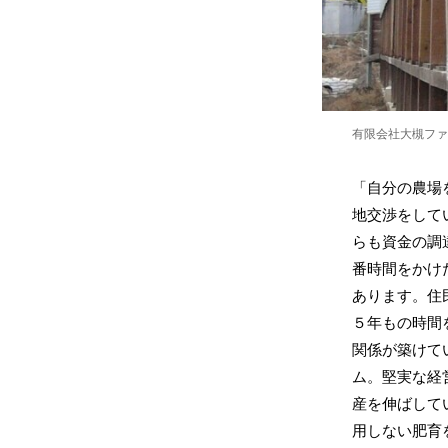
有限会社大槻ファ
「自分の農場
地交渉をして
らも資金の調
番時間をかけ
あります。住
５年もの時間
関係が築けて
ム。堅実な経営
産を伸ばして
用しない肥育