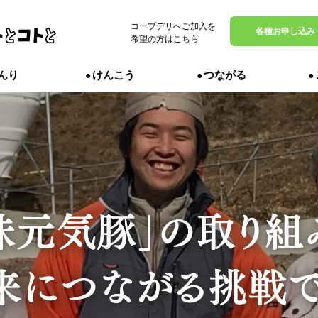
コープデリへご加入を
MENU
各種お申し込み
希望の方はこちら
んり
けんこう
つながる
定番商品
からだ
んなのを
かるのは
、エピソ
んが使い
のからだ
までをお
紹介しま
、それぞ
れた商品
。
いを知り