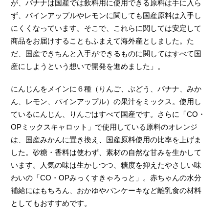
が、バナナは国産では飲料用に使用できる原料は手に入ら
ず、パインアップルやレモンに関しても国産原料は入手し
にくくなっています。そこで、これらに関しては安定して
商品をお届けすることもふまえて海外産としました。た
だ、国産できちんと入手ができるものに関してはすべて国
産にしようという想いで開発を進めました」。
にんじんをメインに６種（りんご、ぶどう、バナナ、みか
ん、レモン、パインアップル）の果汁をミックス。使用し
ているにんじん、りんごはすべて国産です。さらに「CO・
OPミックスキャロット」で使用している原料のオレンジ
は、国産みかんに置き換え、国産原料使用の比率を上げま
した。砂糖・香料は使わず、素材の自然な甘みを生かして
います。人気の味は生かしつつ、糖度を抑えたやさしい味
わいの「CO・OPみっくすきゃろっと」。赤ちゃんの水分
補給にはもちろん、おかゆやパンケーキなど離乳食の材料
としてもおすすめです。