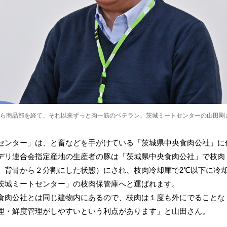
ら商品部を経て、それ以来ずっと肉一筋のベテラン、茨城ミートセンターの山田剛
センター」は、と畜などを手がけている「茨城県中央食肉公社」に
デリ連合会指定産地の生産者の豚は「茨城県中央食肉公社」で枝肉
、背骨から２分割にした状態）にされ、枝肉冷却庫で2℃以下に冷
茨城ミートセンター」の枝肉保管庫へと運ばれます。
食肉公社とは同じ建物内にあるので、枝肉は１度も外にでることな
理・鮮度管理がしやすいという利点があります」と山田さん。