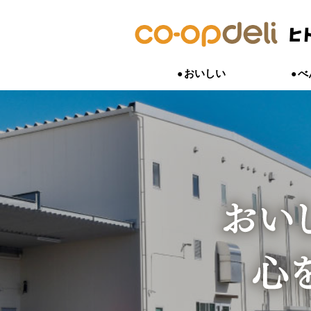
おいしい
べ
おいしいは、うれしい。
｢これを出せば間違いない｣といった
小さい子どもから大人まで、私たちの
「こんな商品あったらいいな」、「こ
子どものこと、子育てのこと。一番わ
おいしいにまつわる開発ストーリーや
や、時短・簡単はもちろん、組合員さ
は、食べたものでできています。家族
作りたい」。
いつも子どもと一緒にいる人。
ードなど食卓を彩る商品たちができる
こなす様々な商品をご紹介します。
を気づかう気持ちを応援する商品をご
組合員さん、生産者、商品開発担当者
お母さん・お父さんの声を聞いて生ま
話しします。
す。
れの想いがつながった商品があります
をご紹介します。
そして、組合員さんと生産者が、お互
あう交流もしています。