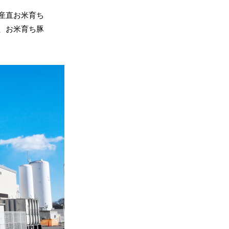
産直お米育ち
、お米育ち豚