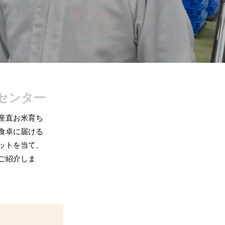
センター
産直お米育ち
食卓に届ける
ットを当て、
ご紹介しま