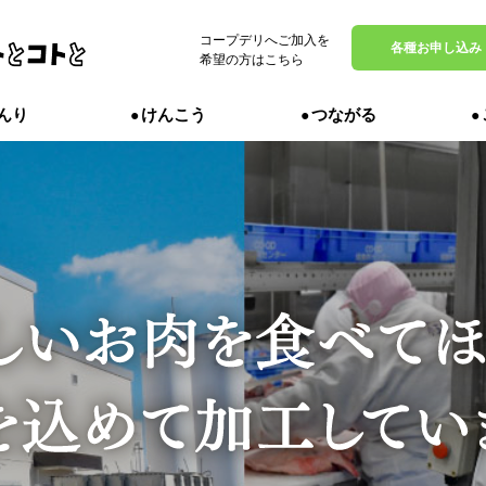
コープデリへご加入を
MENU
各種お申し込み
希望の方はこちら
んり
けんこう
つながる
定番商品
からだ
んなのを
かるのは
、エピソ
んが使い
のからだ
までをお
紹介しま
、それぞ
れた商品
。
いを知り