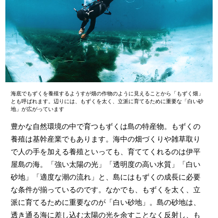
海底でもずくを養殖するようすが畑の作物のように見えることから「もずく畑」
とも呼ばれます。辺りには、もずくを太く、立派に育てるために重要な「白い砂
地」が広がっています
豊かな自然環境の中で育つもずくは島の特産物。もずくの
養殖は基幹産業でもあります。海中の畑づくりや雑草取り
で人の手を加える養殖といっても、育ててくれるのは伊平
屋島の海。「強い太陽の光」「透明度の高い水質」「白い
砂地」「適度な潮の流れ」と、島にはもずくの成長に必要
な条件が揃っているのです。なかでも、もずくを太く、立
派に育てるために重要なのが「白い砂地」。島の砂地は、
透き通る海に差し込む太陽の光を余すことなく反射し、も