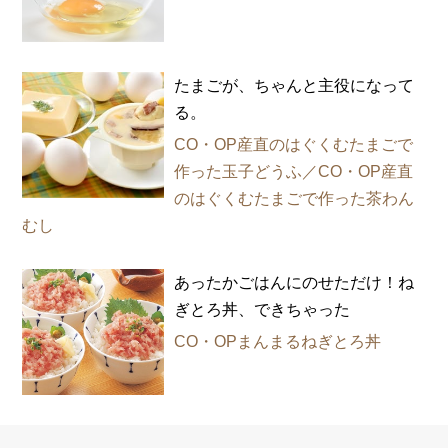
たまごが、ちゃんと主役になって
る。
CO・OP産直のはぐくむたまごで
作った玉子どうふ／CO・OP産直
のはぐくむたまごで作った茶わん
むし
あったかごはんにのせただけ！ね
ぎとろ丼、できちゃった
CO・OPまんまるねぎとろ丼