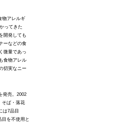
食物アレルギ
かかってきた
を開発しても
ナーなどの食
く微量であっ
も食物アレル
の切実なニー
発売。2002
・そば・落花
には7品目
品目を不使用と