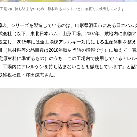
工場内に持ち込まないため、原材料もロットごとに徹底的に検査しています
卓®」シリーズを製造しているのは、山形県酒田市にある日本ハム
式会社（以下、東北日本ハム）山形工場。2007年、敷地内に食物
設立し、2015年には全工場棟アレルギー対応による生産体制を整
目（原材料等の品目数は2018年取材当時の情報です）に加えて、
特定原材料に準ずるもの）のうち、この工場内で使用しているアレル
。工場内にアレルゲンを持ち込まないことを徹底しています」と話
取締役社長・澤田潔志さん。