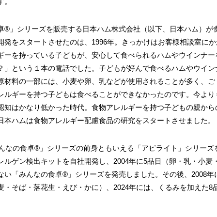
す。
卓®」シリーズを販売する日本ハム株式会社（以下、日本ハム）が
開発をスタートさせたのは、1996年。きっかけはお客様相談室に
ギーを持っている子どもが、安心して食べられるハムやウインナー
？」という１本の電話でした。子どもが好んで食べるハムやウイン
原材料の一部には、小麦や卵、乳などが使用されることが多く、ご
レルギーを持つ子どもは食べることができなかったのです。今より
認知はかなり低かった時代。食物アレルギーを持つ子どもの親から
日本ハムは食物アレルギー配慮食品の研究をスタートさせました。
みんなの食卓®」シリーズの前身ともいえる「アピライト」シリーズを
レルゲン検出キットを自社開発し、2004年に5品目（卵・乳・小麦
ない「みんなの食卓®」シリーズを発売しました。その後、2008年
麦・そば・落花生・えび・かに）、2024年には、くるみを加えた8