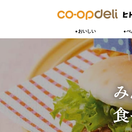
おいしい
べ
おいしいは、うれしい。
｢これを出せば間違いない｣といった
小さい子どもから大人まで、私たちの
「こんな商品あったらいいな」、「こ
子どものこと、子育てのこと。一番わ
おいしいにまつわる開発ストーリーや
や、時短・簡単はもちろん、組合員さ
は、食べたものでできています。家族
作りたい」。
いつも子どもと一緒にいる人。
ードなど食卓を彩る商品たちができる
こなす様々な商品をご紹介します。
を気づかう気持ちを応援する商品をご
組合員さん、生産者、商品開発担当者
お母さん・お父さんの声を聞いて生ま
話しします。
す。
れの想いがつながった商品があります
をご紹介します。
そして、組合員さんと生産者が、お互
あう交流もしています。