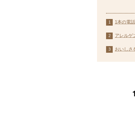
1本の電
アレルゲ
おいしさ