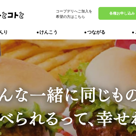
コープデリへご加入を
MENU
各種お申し込み
希望の方はこちら
んり
けんこう
つながる
定番商品
からだ
んなのを
かるのは
、エピソ
んが使い
のからだ
までをお
紹介しま
、それぞ
れた商品
。
いを知り