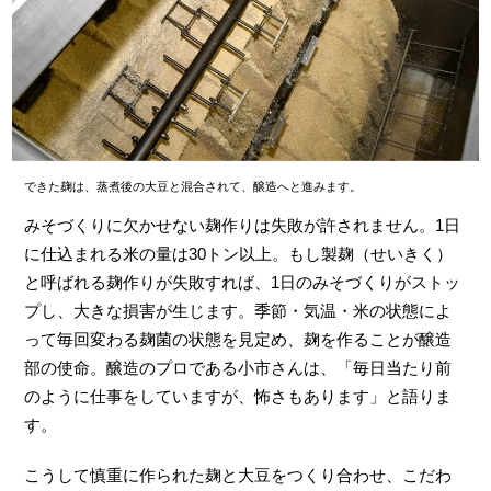
できた麹は、蒸煮後の大豆と混合されて、醸造へと進みます。
みそづくりに欠かせない麹作りは失敗が許されません。1日
に仕込まれる米の量は30トン以上。もし製麹（せいきく）
と呼ばれる麹作りが失敗すれば、1日のみそづくりがストッ
プし、大きな損害が生じます。季節・気温・米の状態によ
って毎回変わる麹菌の状態を見定め、麹を作ることが醸造
部の使命。醸造のプロである小市さんは、「毎日当たり前
のように仕事をしていますが、怖さもあります」と語りま
す。
こうして慎重に作られた麹と大豆をつくり合わせ、こだわ