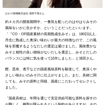
ひかり味噌株式会社 清田千尋さん
約４カ月の開発期間中、一番気を配ったのはやはりみその
風味をいかに生かすか、ということだったといいます。
「『CO・OP国産素材の長期熟成生みそ』は、180日以上、
丹念に熟成した奥深い味わいが最大の特徴なので、この風
味を邪魔するようなだしの選定は避けました。風味豊かな
みそと相性の良い雑味がないだしを選定し、みそとだしの
バランスには特に気を使って試作しました」と清田さん。
鰹、昆布、煮干などの国産風味原料を駆使して、奥深くや
さしい味わいのみそ汁に仕上がりました。また、具材に関
しても、みその原料と同様、国産にこだわってセレクトし
ました。
「国産具材は、年間を通じて安定供給可能な原料を探すの
が難しく、種類が限られるという制約がありますが、その