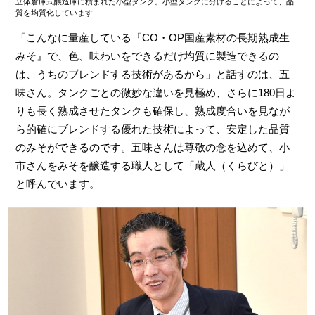
立体倉庫式醸造庫に積まれた小型タンク。小型タンクに分けることによって、品
質を均質化しています
「こんなに量産している『CO・OP国産素材の長期熟成生
みそ』で、色、味わいをできるだけ均質に製造できるの
は、うちのブレンドする技術があるから」と話すのは、五
味さん。タンクごとの微妙な違いを見極め、さらに180日よ
りも長く熟成させたタンクも確保し、熟成度合いを見なが
ら的確にブレンドする優れた技術によって、安定した品質
のみそができるのです。五味さんは尊敬の念を込めて、小
市さんをみそを醸造する職人として「蔵人（くらびと）」
と呼んでいます。