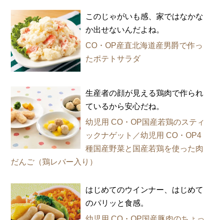
このじゃがいも感、家ではなかな
か出せないんだよね。
CO・OP産直北海道産男爵で作っ
たポテトサラダ
生産者の顔が見える鶏肉で作られ
ているから安心だね。
幼児用 CO・OP国産若鶏のスティ
ックナゲット／幼児用 CO・OP4
種国産野菜と国産若鶏を使った肉
だんご（鶏レバー入り）
はじめてのウインナー、はじめて
のパリッと食感。
幼児用 CO・OP国産豚肉のちょっ