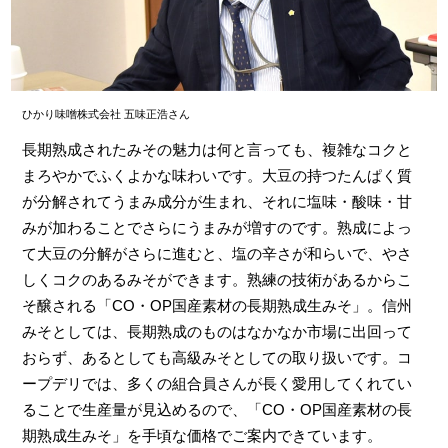
ひかり味噌株式会社 五味正浩さん
長期熟成されたみその魅力は何と言っても、複雑なコクと
まろやかでふくよかな味わいです。大豆の持つたんぱく質
が分解されてうまみ成分が生まれ、それに塩味・酸味・甘
みが加わることでさらにうまみが増すのです。熟成によっ
て大豆の分解がさらに進むと、塩の辛さが和らいで、やさ
しくコクのあるみそができます。熟練の技術があるからこ
そ醸される「CO・OP国産素材の長期熟成生みそ」。信州
みそとしては、長期熟成のものはなかなか市場に出回って
おらず、あるとしても高級みそとしての取り扱いです。コ
ープデリでは、多くの組合員さんが長く愛用してくれてい
ることで生産量が見込めるので、「CO・OP国産素材の長
期熟成生みそ」を手頃な価格でご案内できています。