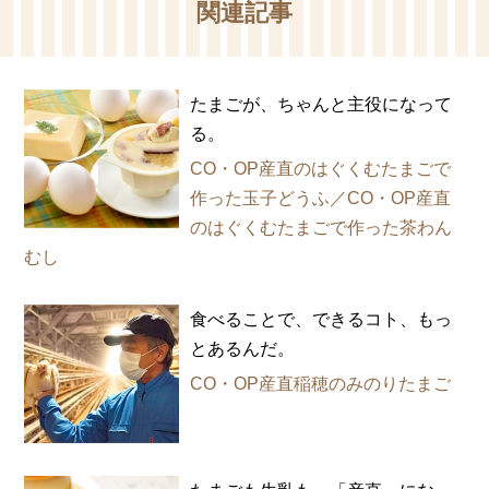
関連記事
たまごが、ちゃんと主役になって
る。
CO・OP産直のはぐくむたまごで
作った玉子どうふ／CO・OP産直
のはぐくむたまごで作った茶わん
むし
食べることで、できるコト、もっ
とあるんだ。
CO・OP産直稲穂のみのりたまご