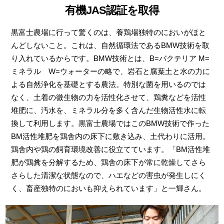
有機JAS認証を取得
黒富士農場に行って驚くのは、養鶏場独特のにおいがほと
んどしないこと。これは、自然循環法であるBMW技術を取
り入れているからです。BMW技術とは、B=バクテリア M=
ミネラル W=ウォーターの略で、岩石と腐葉土と水の力に
よる自然浄化を基礎とする農法。特別な菌を用いるのでは
なく、土着の微生物の力を活性化させて、鶏糞などを活性
堆肥に、汚水を、ミネラル分を多く含んだ生物活性水に転
換して利用します。黒富士農場ではこのBMW技術で作った
BM活性堆肥を鶏舎内の床下に敷き込み、土代わりに活用。
鶏舎内や鶏の飼育環境改善に役立てています。「BM活性堆
肥が鶏糞を分解するため、鶏舎の床下が常に乾燥してさら
さらした清潔な状態なので、ハエなどの害虫が発生しにく
く、畜産独特のにおいも抑えられています」と一輝さん。