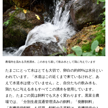
農場内を流れる天然湧水。この水をろ過して飲み水として鶏に与えています
たまごにとって水はとても大切で、卵白の約89%は水分とい
われています。「水道はこの近くまで来ているけれど、あ
えて水道水は使っていません」と、自分たちの飲み水も、
鶏たちに与える水もすべてこの湧水を使用しています。
また、たまごの質は飼料でも大きく変わります。黒富士農
場では、「分別生産流通管理済みの飼料」「発酵飼料」
「有機栽培飼料」を採用。飼料の主原料は、有機栽培のト