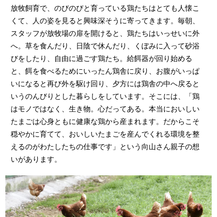
放牧飼育で、のびのびと育っている鶏たちはとても人懐こ
くて、人の姿を見ると興味深そうに寄ってきます。毎朝、
スタッフが放牧場の扉を開けると、鶏たちはいっせいに外
へ。草を食んだり、日陰で休んだり、くぼみに入って砂浴
びをしたり、自由に過ごす鶏たち。給餌器が回り始める
と、餌を食べるためにいったん鶏舎に戻り、お腹がいっぱ
いになると再び外を駆け回り、夕方には鶏舎の中へ戻ると
いうのんびりとした暮らしをしています。そこには、「鶏
はモノではなく、生き物。心だってある。本当においしい
たまごは心身ともに健康な鶏から産まれます。だからこそ
穏やかに育てて、おいしいたまごを産んでくれる環境を整
えるのがわたしたちの仕事です」という向山さん親子の想
いがあります。