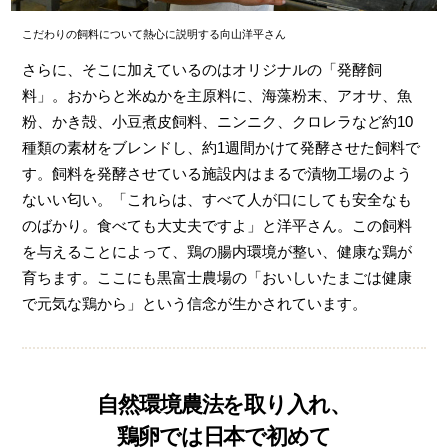
こだわりの飼料について熱心に説明する向山洋平さん
さらに、そこに加えているのはオリジナルの「発酵飼
料」。おからと米ぬかを主原料に、海藻粉末、アオサ、魚
粉、かき殻、小豆煮皮飼料、ニンニク、クロレラなど約10
種類の素材をブレンドし、約1週間かけて発酵させた飼料で
す。飼料を発酵させている施設内はまるで漬物工場のよう
ないい匂い。「これらは、すべて人が口にしても安全なも
のばかり。食べても大丈夫ですよ」と洋平さん。この飼料
を与えることによって、鶏の腸内環境が整い、健康な鶏が
育ちます。ここにも黒富士農場の「おいしいたまごは健康
で元気な鶏から」という信念が生かされています。
自然環境農法を取り入れ、
鶏卵では日本で初めて