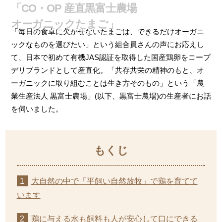
「CO・OP 産直黒富士農場
オーガニックたまご」
「毎日の食卓に欠かせないたまごは、できるだけオーガニ
ックなものを選びたい」という組合員さんの声にお応えし
て、日本で初めて有機JAS認証を取得した国産鶏卵をコープ
デリブランドとして産直化。「共存共栄の精神のもと、オ
ーガニックに取り組むことは生き方そのもの」という「農
業生産法人 黒富士農場」(以下、黒富士農場)の生産者にお話
を伺いました。
大自然の中で「平飼い自然放牧」で鶏を育てて
います
鶏に与える水も飼料も人が安心して口にできる