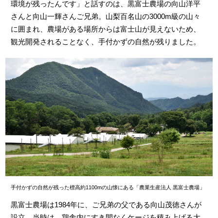
環境が残ったんです」と話すのは、黒富士農場の向山洋平
さんと向山一輝さんご兄弟。山梨百名山の3000m級の山々
に囲まれ、農場がある場所からは富士山が見えないため、
観光開発されることなく、手付かずの自然が残りました。
手付かずの自然が残った標高約1100mの山懐にある「農業生産法人 黒富士農場」
黒富士農場は1984年に、ご兄弟の父である向山茂徳さんが
設立。当時は、鶏舎内にすき間なくケージを積み上げる大