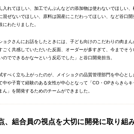
ん入れてほしい、加工でんぷんなどの添加物は使わないでほしい、
に混ぜないでほしい、原料は国産にこだわってほしい、など谷口開
岐にわたりました。
ショクさんにお話をしたときには、子ども向けのこだわりの肉まん
すごく共感していただいた反面、オーダーが多すぎて、今までそう
いのでできるかな〜という反応でした」と谷口開発担当。
拭すべく立ち上がったのが、メイショクの品質管理部門を中心とし
て中や子育て経験のある女性が中心となって「CO・OPきらきらキ
まん」を開発するためのチームができました。
点、組合員の視点を大切に
開発に取り組