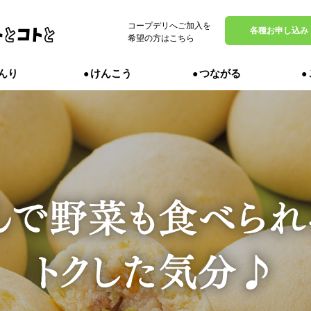
コープデリへご加入を
MENU
各種お申し込み
希望の方はこちら
んり
けんこう
つながる
定番商品
からだ
んなのを
かるのは
、エピソ
んが使い
のからだ
までをお
紹介しま
、それぞ
れた商品
。
いを知り