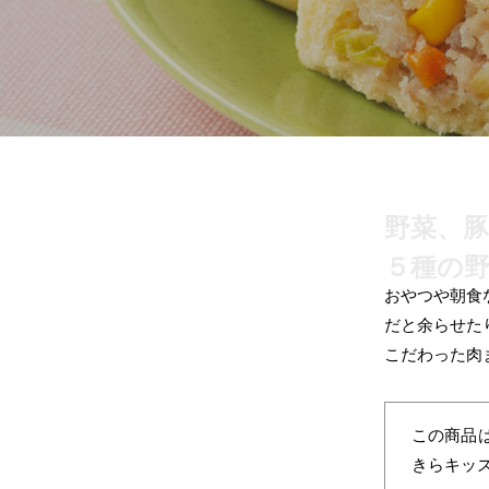
野菜、
５種の
おやつや朝食
だと余らせた
こだわった肉
この商品
きらキッ