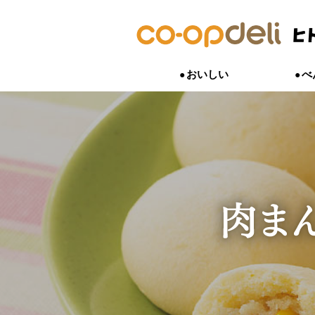
おいしい
べ
おいしいは、うれしい。
｢これを出せば間違いない｣といった
小さい子どもから大人まで、私たちの
「こんな商品あったらいいな」、「こ
子どものこと、子育てのこと。一番わ
おいしいにまつわる開発ストーリーや
や、時短・簡単はもちろん、組合員さ
は、食べたものでできています。家族
作りたい」。
いつも子どもと一緒にいる人。
ードなど食卓を彩る商品たちができる
こなす様々な商品をご紹介します。
を気づかう気持ちを応援する商品をご
組合員さん、生産者、商品開発担当者
お母さん・お父さんの声を聞いて生ま
話しします。
す。
れの想いがつながった商品があります
をご紹介します。
そして、組合員さんと生産者が、お互
あう交流もしています。