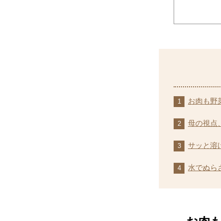
お肉も野
母の視点
サッと溶
水でぬら